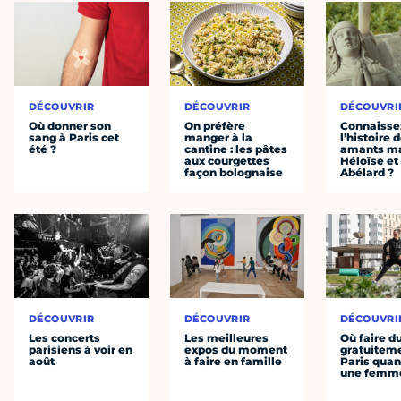
DÉCOUVRIR
DÉCOUVRIR
DÉCOUVRI
Où donner son
On préfère
Connaisse
sang à Paris cet
manger à la
l’histoire 
été ?
cantine : les pâtes
amants ma
aux courgettes
Héloïse et
façon bolognaise
Abélard ?
DÉCOUVRIR
DÉCOUVRIR
DÉCOUVRI
Les concerts
Les meilleures
Où faire d
parisiens à voir en
expos du moment
gratuitem
août
à faire en famille
Paris quan
une femm