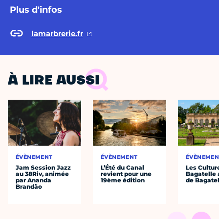
Plus d'infos
lamarbrerie.fr
À LIRE AUSSI
ÉVÈNEMENT
ÉVÈNEMENT
ÉVÈNEMEN
Jam Session Jazz
L’Été du Canal
Les Cultur
au 38Riv, animée
revient pour une
Bagatelle 
par Ananda
19ème édition
de Bagatel
Brandão