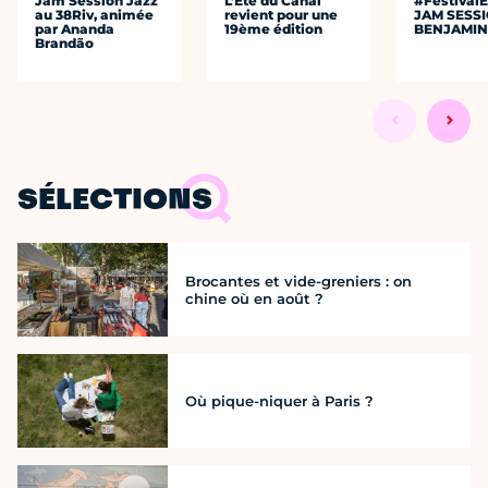
Jam Session Jazz
L’Été du Canal
#Festival
au 38Riv, animée
revient pour une
JAM SESS
par Ananda
19ème édition
BENJAMIN
Brandão
SÉLECTIONS
Brocantes et vide-greniers : on
chine où en août ?
Où pique-niquer à Paris ?