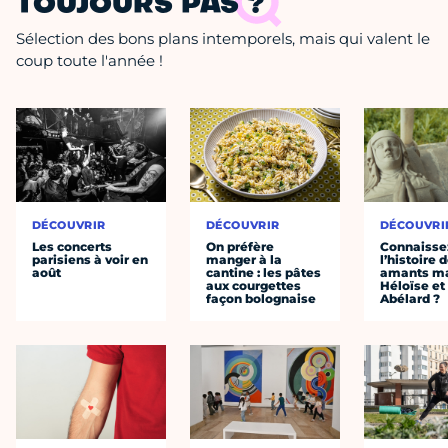
TOUJOURS PAS ?
Sélection des bons plans intemporels, mais qui valent le
coup toute l'année !
DÉCOUVRIR
DÉCOUVRIR
DÉCOUVRI
Les concerts
On préfère
Connaisse
parisiens à voir en
manger à la
l’histoire 
août
cantine : les pâtes
amants ma
aux courgettes
Héloïse et
façon bolognaise
Abélard ?