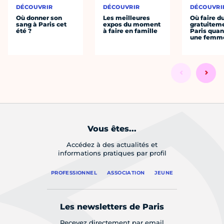
DÉCOUVRIR
DÉCOUVRIR
DÉCOUVRI
Où donner son
Les meilleures
Où faire d
sang à Paris cet
expos du moment
gratuitem
été ?
à faire en famille
Paris quan
une femm
Vous êtes...
Accédez à des actualités et
informations pratiques par profil
PROFESSIONNEL
ASSOCIATION
JEUNE
Les newsletters de Paris
Recevez directement par email