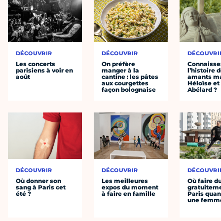
DÉCOUVRIR
DÉCOUVRIR
DÉCOUVRI
Les concerts
On préfère
Connaisse
parisiens à voir en
manger à la
l’histoire 
août
cantine : les pâtes
amants ma
aux courgettes
Héloïse et
façon bolognaise
Abélard ?
DÉCOUVRIR
DÉCOUVRIR
DÉCOUVRI
Où donner son
Les meilleures
Où faire d
sang à Paris cet
expos du moment
gratuitem
été ?
à faire en famille
Paris quan
une femm