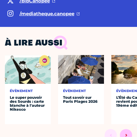
/bibCanopee
/mediatheque.canopee
À LIRE AUSSI
ÉVÈNEMENT
ÉVÈNEMENT
ÉVÈNEMEN
Le super pouvoir
Tout savoir sur
L’Été du C
des Sourds : carte
Paris Plages 2026
revient po
blanche à l'auteur
19ème édi
Nikesco