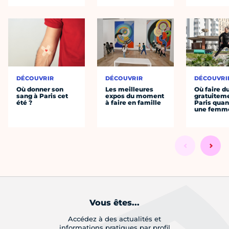
DÉCOUVRIR
DÉCOUVRIR
DÉCOUVRI
Où donner son
Les meilleures
Où faire d
sang à Paris cet
expos du moment
gratuitem
été ?
à faire en famille
Paris quan
une femm
Vous êtes...
Accédez à des actualités et
informations pratiques par profil