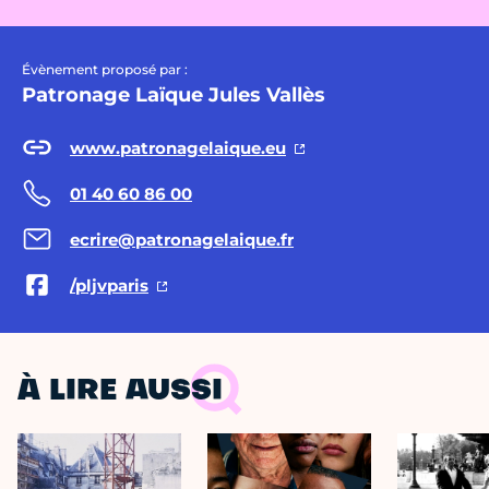
Évènement proposé par :
Patronage Laïque Jules Vallès
www.patronagelaique.eu
01 40 60 86 00
ecrire@patronagelaique.fr
/pljvparis
À LIRE AUSSI