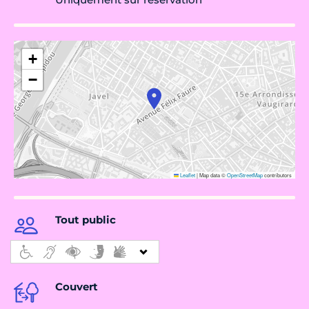
+
−
Leaflet
|
Map data ©
OpenStreetMap
contributors
Tout public
Couvert