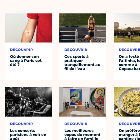
DÉCOUVRIR
DÉCOUVRIR
DÉCOUVRI
Où donner son
Ces sports à
On a testé
sang à Paris cet
pratiquer
l’altinha, l
été ?
tranquillement au
comme à
fil de l’eau
Copacaba
DÉCOUVRIR
DÉCOUVRIR
DÉCOUVRI
Les concerts
Les meilleures
On préfèr
parisiens à voir en
expos du moment
manger à 
août
à faire en famille
cantine : l