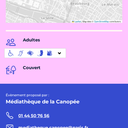
Leaflet
|
Map data ©
OpenStreetMap
contributors
Adultes
Couvert
Évènement proposé par :
Médiathèque de la Canopée
01 44 50 76 56
mediatheque.canopee@paris.fr