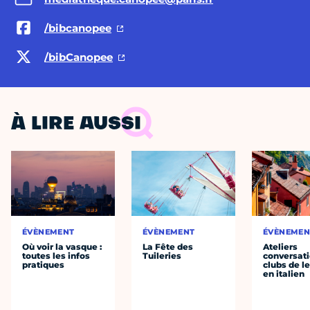
/bibcanopee
/bibCanopee
À LIRE AUSSI
ÉVÈNEMENT
ÉVÈNEMENT
ÉVÈNEMEN
Où voir la vasque :
La Fête des
Ateliers
toutes les infos
Tuileries
conversati
pratiques
clubs de l
en italien