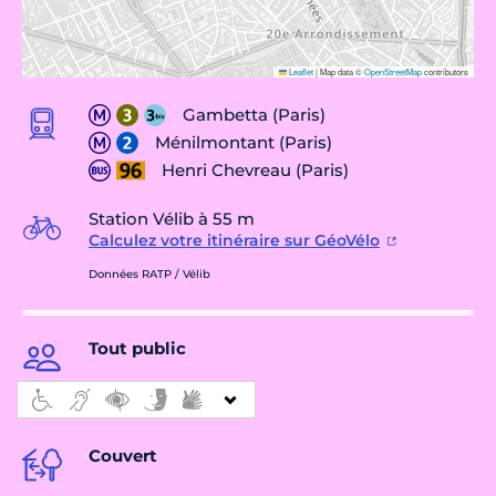
Leaflet
|
Map data ©
OpenStreetMap
contributors
Gambetta (Paris)
Ménilmontant (Paris)
Henri Chevreau (Paris)
Station Vélib à 55 m
Calculez votre itinéraire sur GéoVélo
Données RATP / Vélib
Tout public
Couvert