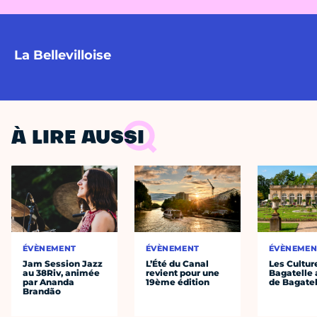
La Bellevilloise
À LIRE AUSSI
ÉVÈNEMENT
ÉVÈNEMENT
ÉVÈNEMEN
Jam Session Jazz
L’Été du Canal
Les Cultur
au 38Riv, animée
revient pour une
Bagatelle 
par Ananda
19ème édition
de Bagatel
Brandão