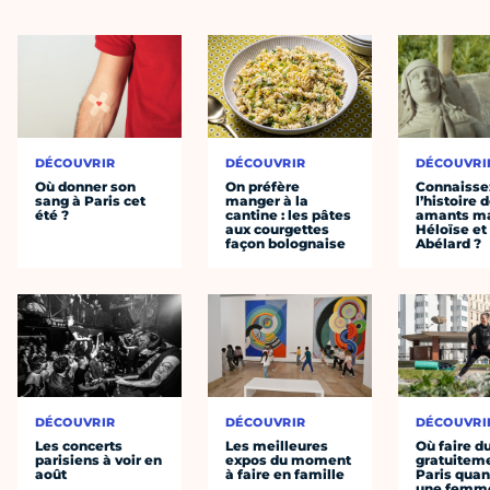
DÉCOUVRIR
DÉCOUVRIR
DÉCOUVRI
Où donner son
On préfère
Connaisse
sang à Paris cet
manger à la
l’histoire 
été ?
cantine : les pâtes
amants ma
aux courgettes
Héloïse et
façon bolognaise
Abélard ?
DÉCOUVRIR
DÉCOUVRIR
DÉCOUVRI
Les concerts
Les meilleures
Où faire d
parisiens à voir en
expos du moment
gratuitem
août
à faire en famille
Paris quan
une femm