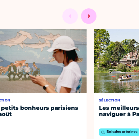
CTION
SÉLECTION
 petits bonheurs parisiens
Les meilleurs
août
naviguer à Pa
Balades urbaines