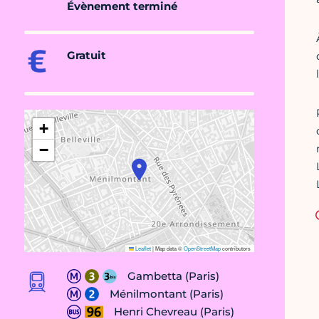
Évènement terminé
Gratuit
+
−
Leaflet
|
Map data ©
OpenStreetMap
contributors
Gambetta (Paris)
Ménilmontant (Paris)
Henri Chevreau (Paris)