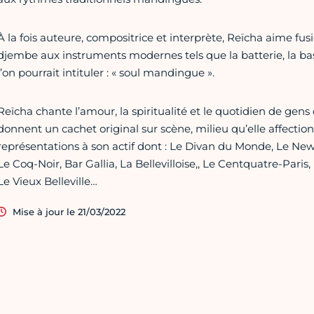
À la fois auteure, compositrice et interprète, Reïcha aime fus
djembe aux instruments modernes tels que la batterie, la bas
l’on pourrait intituler : « soul mandingue ».
Reïcha chante l’amour, la spiritualité et le quotidien de gens
donnent un cachet original sur scène, milieu qu’elle affect
représentations à son actif dont : Le Divan du Monde, Le New
Le Coq-Noir, Bar Gallia, La Bellevilloise,, Le Centquatre-Paris, 
Le Vieux Belleville…
Mise à jour le 21/03/2022