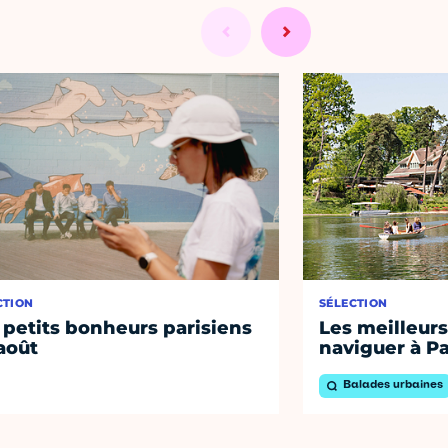
CTION
SÉLECTION
 petits bonheurs parisiens
Les meilleurs
août
naviguer à Pa
Balades urbaines