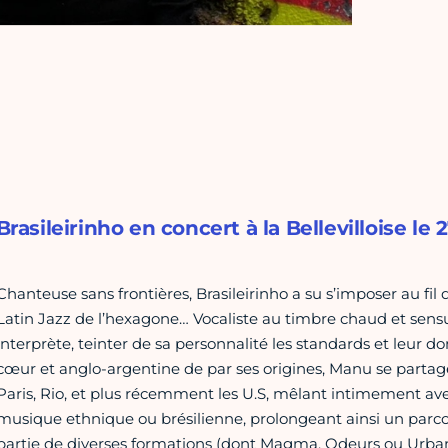
Brasileirinho en concert à la Bellevilloise le 27
Chanteuse sans frontières, Brasileirinho a su s’imposer au fi
Latin Jazz de l’hexagone… Vocaliste au timbre chaud et sens
interprète, teinter de sa personnalité les standards et leur 
cœur et anglo-argentine de par ses origines, Manu se partag
Paris, Rio, et plus récemment les U.S, mêlant intimement ave
musique ethnique ou brésilienne, prolongeant ainsi un parcou
partie de diverses formations (dont Magma, Odeurs ou Urban 