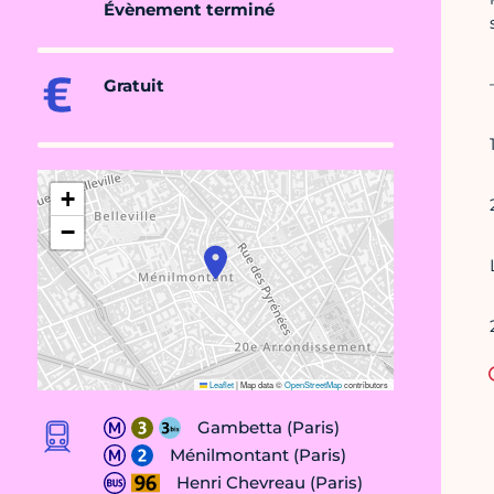
Évènement terminé
Gratuit
+
−
Leaflet
|
Map data ©
OpenStreetMap
contributors
Gambetta (Paris)
Ménilmontant (Paris)
Henri Chevreau (Paris)