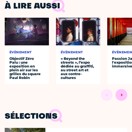
À LIRE AUSSI
ÉVÈNEMENT
ÉVÈNEMENT
ÉVÈNEMEN
Objectif Zéro
« Beyond the
Passion J
Palu : une
streets », l’expo
l'expositio
exposition en
dédiée au graffiti,
immersiv
plein air sur les
au street art et
grilles du square
aux contre-
Paul Robin
cultures
SÉLECTIONS