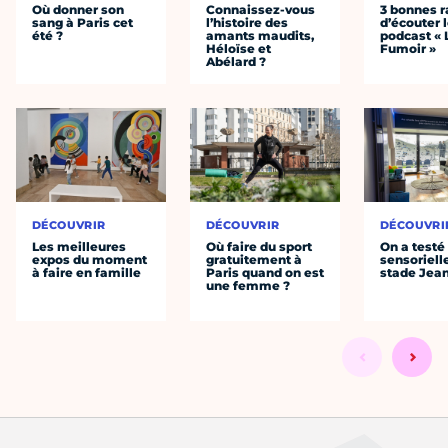
Où donner son
Connaissez-vous
3 bonnes r
sang à Paris cet
l’histoire des
d’écouter 
été ?
amants maudits,
podcast « 
Héloïse et
Fumoir »
Abélard ?
DÉCOUVRIR
DÉCOUVRIR
DÉCOUVRI
Les meilleures
Où faire du sport
On a testé 
expos du moment
gratuitement à
sensoriell
à faire en famille
Paris quand on est
stade Jea
une femme ?