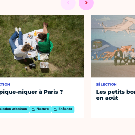
CTION
SÉLECTION
pique-niquer à Paris ?
Les petits bo
en août
alades urbaines
Nature
Enfants