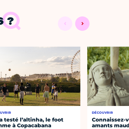
 ?
UVRIR
DÉCOUVRIR
a testé l’altinha, le foot
Connaissez-vo
mme à Copacabana
amants maudi