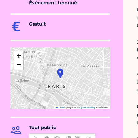
Évènement terminé
Gratuit
+
−
Leaflet
|
Map data ©
OpenStreetMap
contributors
Tout public