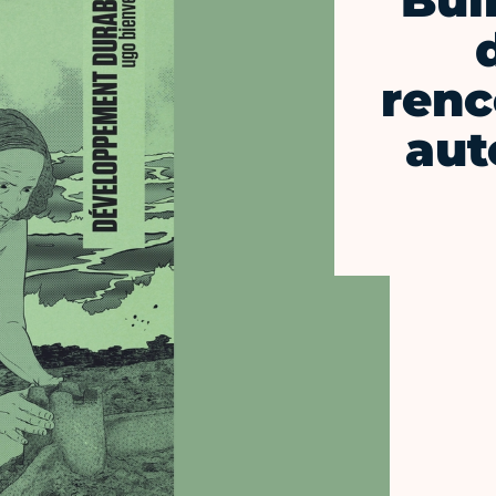
Bul
renc
aut