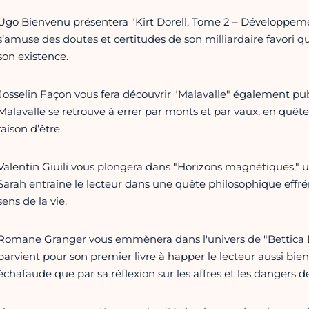
Ugo Bienvenu présentera "Kirt Dorell, Tome 2 – Développeme
s’amuse des doutes et certitudes de son milliardaire favori qui 
son existence.
Josselin Façon vous fera découvrir "Malavalle" également pub
Malavalle se retrouve à errer par monts et par vaux, en quê
raison d’être.
Valentin Giuili vous plongera dans "Horizons magnétiques," un 
Sarah entraîne le lecteur dans une quête philosophique effré
sens de la vie.
Romane Granger vous emmènera dans l'univers de "Bettica Bat
parvient pour son premier livre à happer le lecteur aussi bien
échafaude que par sa réflexion sur les affres et les dangers de 