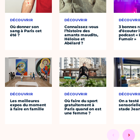
DÉCOUVRIR
DÉCOUVRIR
DÉCOUVRI
Où donner son
Connaissez-vous
3 bonnes r
sang à Paris cet
l’histoire des
d’écouter 
été ?
amants maudits,
podcast « 
Héloïse et
Fumoir »
Abélard ?
DÉCOUVRIR
DÉCOUVRIR
DÉCOUVRI
Les meilleures
Où faire du sport
On a testé 
expos du moment
gratuitement à
sensoriell
à faire en famille
Paris quand on est
stade Jea
une femme ?