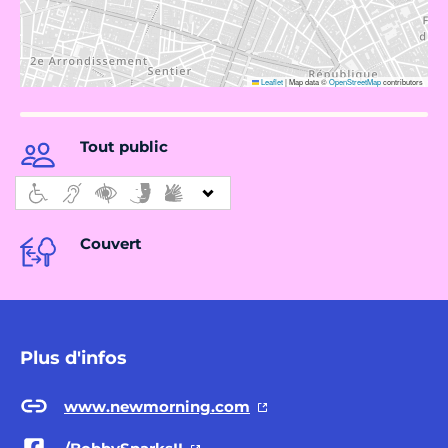
Leaflet
|
Map data ©
OpenStreetMap
contributors
Tout public
Couvert
Plus d'infos
www.newmorning.com