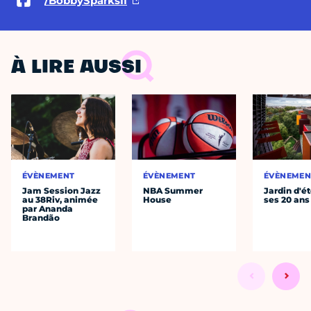
/BobbySparksII
À LIRE AUSSI
ÉVÈNEMENT
ÉVÈNEMENT
ÉVÈNEMEN
Jam Session Jazz
NBA Summer
Jardin d'ét
au 38Riv, animée
House
ses 20 ans
par Ananda
Brandão