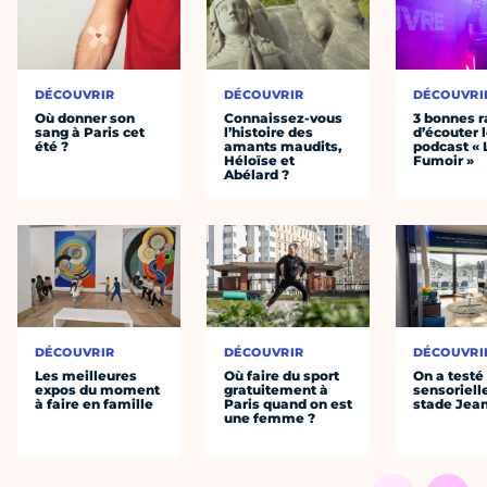
DÉCOUVRIR
DÉCOUVRIR
DÉCOUVRI
Où donner son
Connaissez-vous
3 bonnes r
sang à Paris cet
l’histoire des
d’écouter 
été ?
amants maudits,
podcast « 
Héloïse et
Fumoir »
Abélard ?
DÉCOUVRIR
DÉCOUVRIR
DÉCOUVRI
Les meilleures
Où faire du sport
On a testé 
expos du moment
gratuitement à
sensoriell
à faire en famille
Paris quand on est
stade Jea
une femme ?