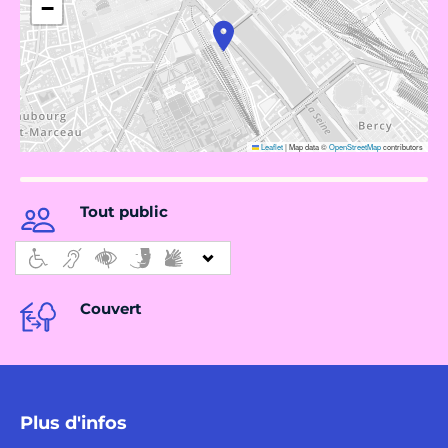
−
Leaflet
|
Map data ©
OpenStreetMap
contributors
Tout public
Couvert
Plus d'infos