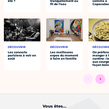
été ?
tranquillement au
comme à
fil de l’eau
Copacaba
DÉCOUVRIR
DÉCOUVRIR
DÉCOUVRI
Les concerts
Les meilleures
On préfèr
parisiens à voir en
expos du moment
manger à 
août
à faire en famille
cantine : l
aux courge
façon bol
Vous êtes...