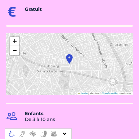
Gratuit
+
−
Leaflet
|
Map data ©
OpenStreetMap
contributors
Enfants
De 3 à 10 ans