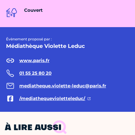
Couvert
Évènement proposé par :
Médiathèque Violette Leduc
www.paris.fr
01 55 25 80 20
mediatheque.violette-leduc@paris.fr
/mediathequevioletteleduc/
À LIRE AUSSI