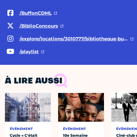
/BuffonCDML
/BiblioConcours
/explore/locations/3010777/bibliotheque-buffon/
/playlist
À LIRE AUSSI
ÉVÈNEMENT
ÉVÈNEMENT
ÉVÈNEMEN
Cycle « C'était
10e Semaine
Ciné-club 