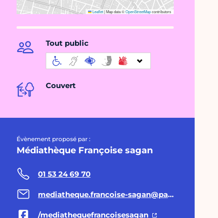
Leaflet
|
Map data ©
OpenStreetMap
contributors
Tout public
Couvert
Évènement proposé par :
Médiathèque Françoise sagan
01 53 24 69 70
mediatheque.francoise-sagan@paris.fr
/mediathequefrancoisesagan