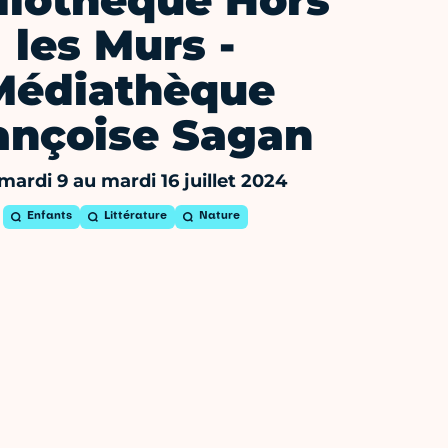
liothèque Hors
les Murs -
Médiathèque
ançoise Sagan
mardi 9 au mardi 16 juillet 2024
Enfants
Littérature
Nature