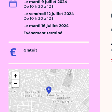
Le
mardi 9 juillet 2024
De 10 h 30 à 12 h
Le
vendredi 12 juillet 2024
De 10 h 30 à 12 h
Le
mardi 16 juillet 2024
Évènement terminé
Gratuit
+
−