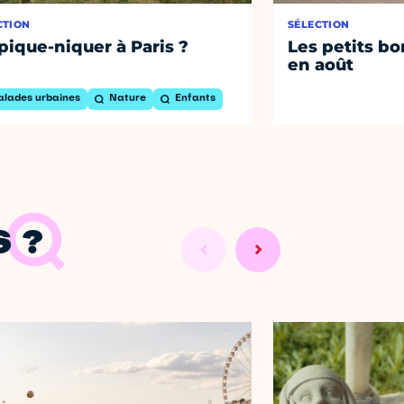
CTION
SÉLECTION
pique-niquer à Paris ?
Les petits bo
en août
alades urbaines
Nature
Enfants
 ?