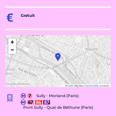
Gratuit
+
−
Leaflet
|
Map data ©
OpenStreetMap
contributors
Sully - Morland (Paris)
Pont Sully - Quai de Béthune (Paris)