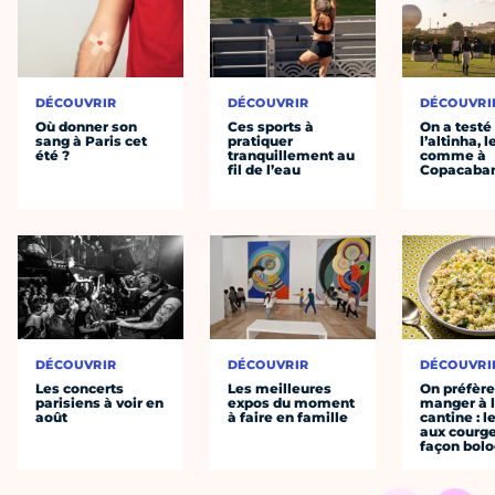
DÉCOUVRIR
DÉCOUVRIR
DÉCOUVRI
Où donner son
Ces sports à
On a testé
sang à Paris cet
pratiquer
l’altinha, l
été ?
tranquillement au
comme à
fil de l’eau
Copacaba
DÉCOUVRIR
DÉCOUVRIR
DÉCOUVRI
Les concerts
Les meilleures
On préfèr
parisiens à voir en
expos du moment
manger à 
août
à faire en famille
cantine : l
aux courge
façon bol