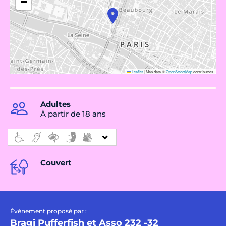
−
Leaflet
|
Map data ©
OpenStreetMap
contributors
Adultes
À partir de 18 ans
Couvert
Évènement proposé par :
Bragi Pufferfish et Asso 232 -32