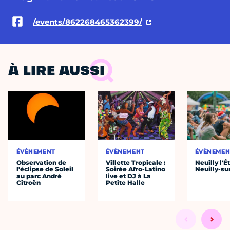
/events/862268465362399/
À LIRE AUSSI
ÉVÈNEMENT
ÉVÈNEMENT
ÉVÈNEMEN
Observation de
Villette Tropicale :
Neuilly l'É
l'éclipse de Soleil
Soirée Afro-Latino
Neuilly-su
au parc André
live et DJ à La
Citroën
Petite Halle