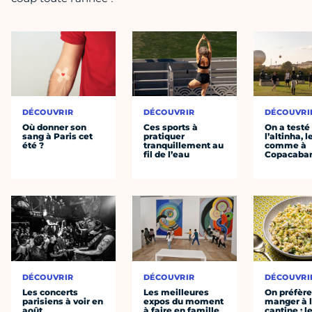
DÉCOUVRIR
DÉCOUVRIR
DÉCOUVRI
Où donner son
Ces sports à
On a testé
sang à Paris cet
pratiquer
l’altinha, l
été ?
tranquillement au
comme à
fil de l’eau
Copacaba
DÉCOUVRIR
DÉCOUVRIR
DÉCOUVRI
Les concerts
Les meilleures
On préfèr
parisiens à voir en
expos du moment
manger à 
août
à faire en famille
cantine : l