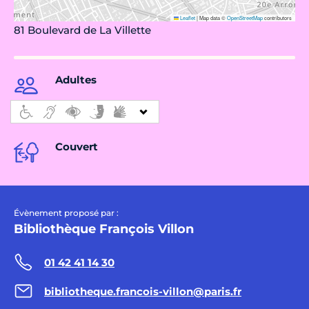
Leaflet
|
Map data ©
OpenStreetMap
contributors
81 Boulevard de La Villette
Adultes
Couvert
Évènement proposé par :
Bibliothèque François Villon
01 42 41 14 30
bibliotheque.francois-villon@paris.fr