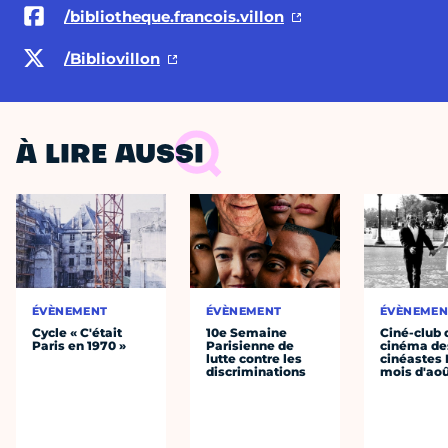
/bibliotheque.francois.villon
/Bibliovillon
À LIRE AUSSI
ÉVÈNEMENT
ÉVÈNEMENT
ÉVÈNEMEN
Cycle « C'était
10e Semaine
Ciné-club 
Paris en 1970 »
Parisienne de
cinéma de
lutte contre les
cinéastes 
discriminations
mois d'ao