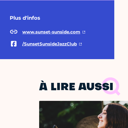
Plus d'infos
www.sunset-sunside.com
/SunsetSunsideJazzClub
À LIRE AUSSI