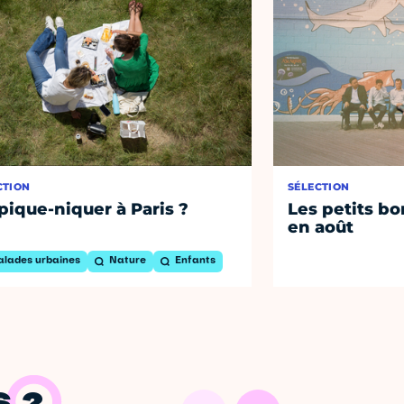
CTION
SÉLECTION
pique-niquer à Paris ?
Les petits bo
en août
alades urbaines
Nature
Enfants