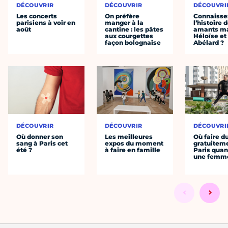
DÉCOUVRIR
DÉCOUVRIR
DÉCOUVRI
Les concerts
On préfère
Connaisse
parisiens à voir en
manger à la
l’histoire 
août
cantine : les pâtes
amants ma
aux courgettes
Héloïse et
façon bolognaise
Abélard ?
DÉCOUVRIR
DÉCOUVRIR
DÉCOUVRI
Où donner son
Les meilleures
Où faire d
sang à Paris cet
expos du moment
gratuitem
été ?
à faire en famille
Paris quan
une femm