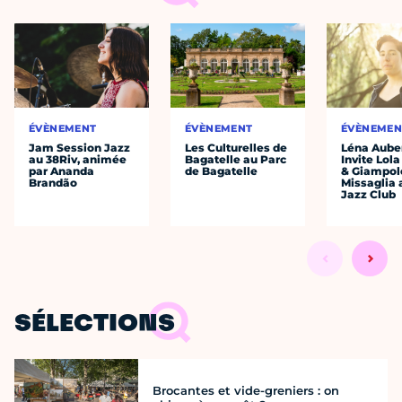
ÉVÈNEMENT
ÉVÈNEMENT
ÉVÈNEMEN
Jam Session Jazz
Les Culturelles de
Léna Auber
au 38Riv, animée
Bagatelle au Parc
Invite Lol
par Ananda
de Bagatelle
& Giampol
Brandão
Missaglia 
Jazz Club
SÉLECTIONS
Brocantes et vide-greniers : on