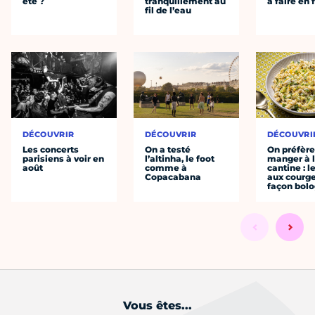
été ?
tranquillement au
à faire en 
fil de l’eau
DÉCOUVRIR
DÉCOUVRIR
DÉCOUVRI
Les concerts
On a testé
On préfèr
parisiens à voir en
l’altinha, le foot
manger à 
août
comme à
cantine : l
Copacabana
aux courge
façon bol
Vous êtes...