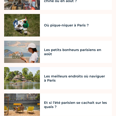
chine où en août ?
Où pique-niquer à Paris ?
Les petits bonheurs parisiens en
août
Les meilleurs endroits où naviguer
à Paris
Et si l’été parisien se cachait sur les
quais ?