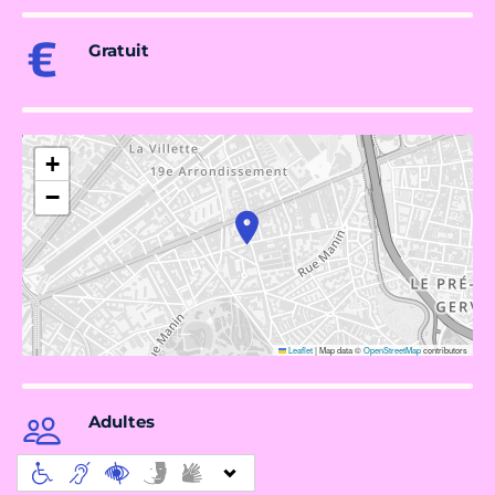
Gratuit
+
−
Leaflet
|
Map data ©
OpenStreetMap
contributors
Adultes