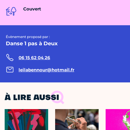
Couvert
Évènement proposé par :
Danse 1 pas à Deux
06 15 62 04 26
leilabennour@hotmail.fr
À LIRE AUSSI