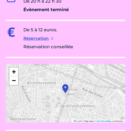
De 20 h à 22 h 30
Évènement terminé
De 5 à 12 euros.
Réservation
Réservation conseillée
+
−
Leaflet
|
Map data ©
OpenStreetMap
contributors