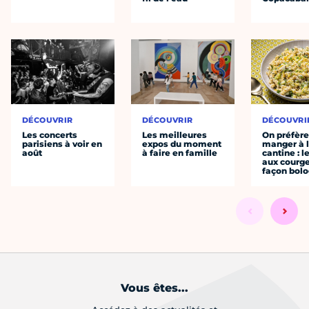
DÉCOUVRIR
DÉCOUVRIR
DÉCOUVRI
Les concerts
Les meilleures
On préfèr
parisiens à voir en
expos du moment
manger à 
août
à faire en famille
cantine : l
aux courge
façon bol
Vous êtes...