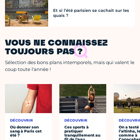
Et si l’été parisien se cachait sur les
quais ?
VOUS NE CONNAISSEZ
TOUJOURS PAS ?
Sélection des bons plans intemporels, mais qui valent le
coup toute l'année !
DÉCOUVRIR
DÉCOUVRIR
DÉCOUVRI
Où donner son
Ces sports à
On a testé
sang à Paris cet
pratiquer
l’altinha, l
été ?
tranquillement au
comme à
fil de l’eau
Copacaba