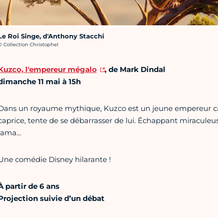
Le Roi Singe, d'Anthony Stacchi
rédit photo :
© Collection Christophel
Kuzco, l'empereur mégalo
, de Mark Dindal
dimanche 11 mai à 15h
Dans un royaume mythique, Kuzco est un jeune empereur capr
caprice, tente de se débarrasser de lui. Échappant miracule
lama…
Une comédie Disney hilarante !
À partir de 6 ans
Projection suivie d’un débat