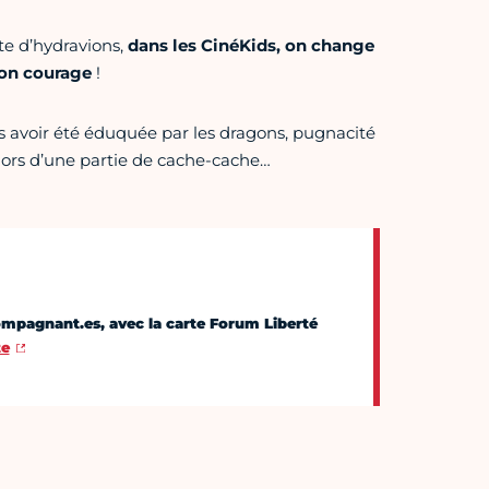
te d’hydravions,
dans les CinéKids, on change
son courage
!
s avoir été éduquée par les dragons, pugnacité
lors d’une partie de cache-cache…
compagnant.es, avec la carte Forum Liberté
te