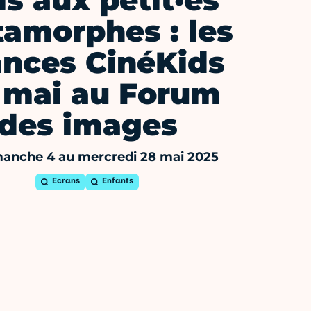
is aux petit·es
amorphes : les
ances CinéKids
 mai au Forum
des images
anche 4 au mercredi 28 mai 2025
Ecrans
Enfants