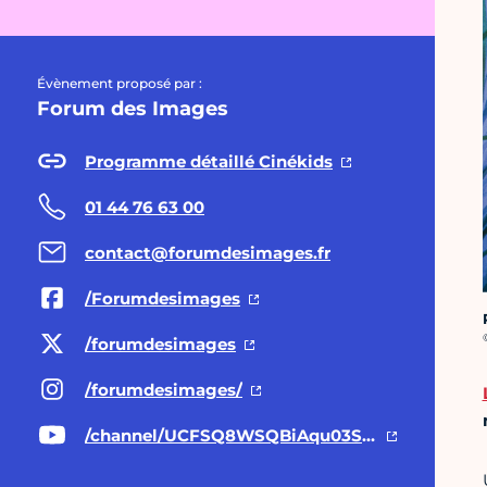
Évènement proposé par :
Forum des Images
Programme détaillé Cinékids
01 44 76 63 00
contact@forumdesimages.fr
/Forumdesimages
C
/forumdesimages
/forumdesimages/
/channel/UCFSQ8WSQBiAqu03STvzP5zQ