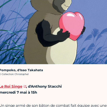
Pompoko, d'Isao Takahata
rédit photo :
© Collection Christophel
Le Roi Singe
, d'Anthony Stacchi
mercredi 7 mai à 15h
Un singe armé de son bâton de combat fait équipe avec une j