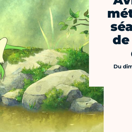
Av
mét
sé
de
Du dim