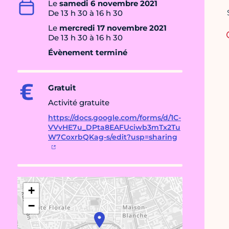
Le
samedi 6 novembre 2021
De 13 h 30 à 16 h 30
Le
mercredi 17 novembre 2021
De 13 h 30 à 16 h 30
Évènement terminé
Gratuit
Activité gratuite
https://docs.google.com/forms/d/1C-
VVvHE7u_DPta8EAFUciwb3mTx2Tu
W7CoxrbQKag-s/edit?usp=sharing
+
−