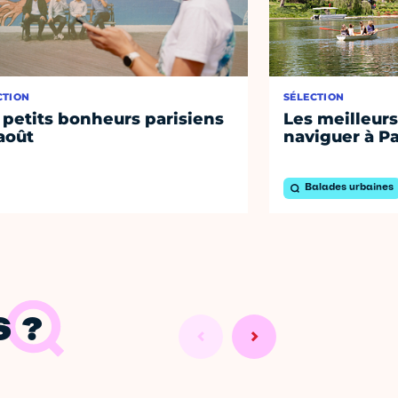
CTION
SÉLECTION
 petits bonheurs parisiens
Les meilleurs
août
naviguer à Pa
Balades urbaines
 ?