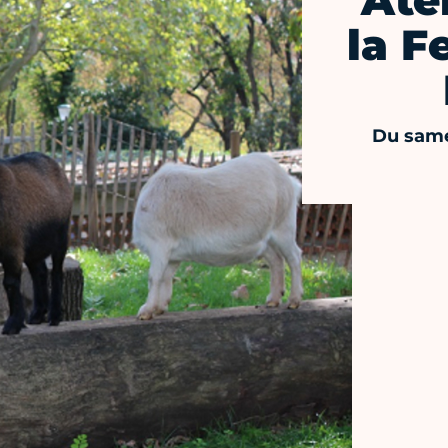
Ate
la F
Du same