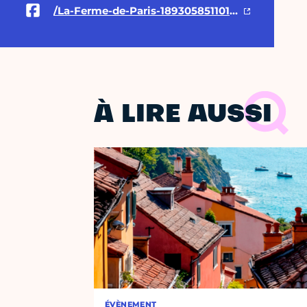
/La-Ferme-de-Paris-189305851101246/
À LIRE AUSSI
ÉVÈNEMENT