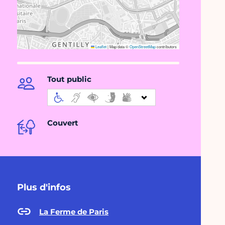
Leaflet
|
Map data ©
OpenStreetMap
contributors
Tout public
Couvert
Plus d'infos
La Ferme de Paris