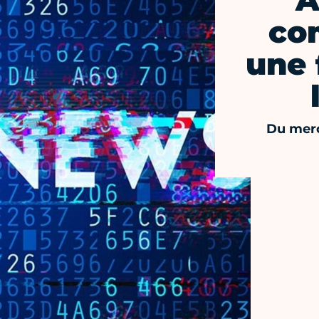
A
co
une 
Du merc