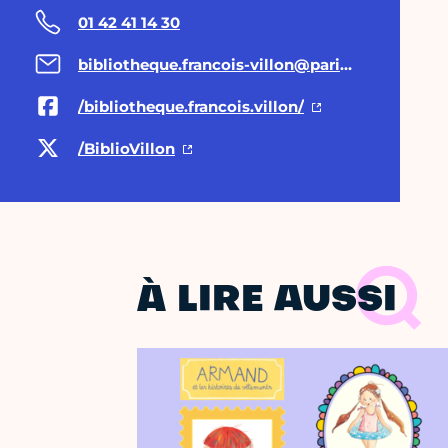
01 42 41 14 30
bibliotheque.francois-villon@paris.fr
/bibliotheque.francois.villon/
/BiblioVillon
À LIRE AUSSI