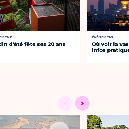
EMENT
ÉVÈNEMENT
din d'été fête ses 20 ans
Où voir la vas
infos pratiqu