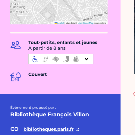
Leaflet
|
Map data ©
OpenStreetMap
contributors
Tout-petits, enfants et jeunes
À partir de 8 ans
Couvert
Évènement proposé par :
Bibliothèque François Villon
bibliotheques.paris.fr