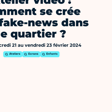
telier vidéo :
mment se crée
fake-news dans
le quartier ?
redi 21 au vendredi 23 février 2024
Ateliers
Ecrans
Enfants