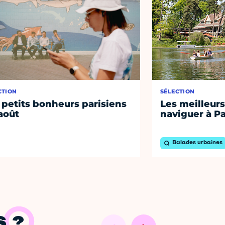
CTION
SÉLECTION
 petits bonheurs parisiens
Les meilleurs
août
naviguer à Pa
Balades urbaines
 ?