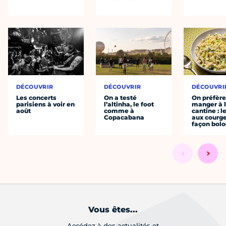
DÉCOUVRIR
DÉCOUVRIR
DÉCOUVRI
Les concerts
On a testé
On préfèr
parisiens à voir en
l’altinha, le foot
manger à 
août
comme à
cantine : l
Copacabana
aux courge
façon bol
Vous êtes...
Accédez à des actualités et