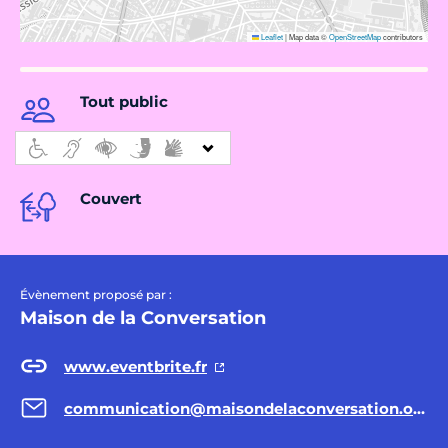
Leaflet
|
Map data ©
OpenStreetMap
contributors
Tout public
Couvert
Évènement proposé par :
Maison de la Conversation
www.eventbrite.fr
communication@maisondelaconversation.org