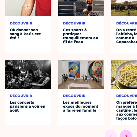
DÉCOUVRIR
DÉCOUVRIR
DÉCOUVRI
Où donner son
Ces sports à
On a testé
sang à Paris cet
pratiquer
l’altinha, l
été ?
tranquillement au
comme à
fil de l’eau
Copacaba
DÉCOUVRIR
DÉCOUVRIR
DÉCOUVRI
Les concerts
Les meilleures
On préfèr
parisiens à voir en
expos du moment
manger à 
août
à faire en famille
cantine : l
aux courge
façon bol