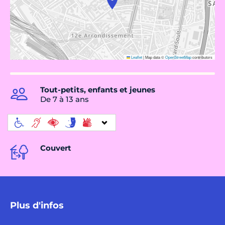
Leaflet
|
Map data ©
OpenStreetMap
contributors
Tout-petits, enfants et jeunes
De 7 à 13 ans
Couvert
Plus d'infos