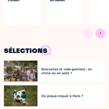
Citroën
en italien
SÉLECTIONS
Brocantes et vide-greniers : on
chine où en août ?
Où pique-niquer à Paris ?