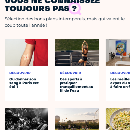
VOUS NE CONNAISSEZ
TOUJOURS PAS ?
Sélection des bons plans intemporels, mais qui valent le
coup toute l'année !
DÉCOUVRIR
DÉCOUVRIR
DÉCOUVRI
Où donner son
Ces sports à
Les meille
sang à Paris cet
pratiquer
expos du
été ?
tranquillement au
à faire en 
fil de l’eau