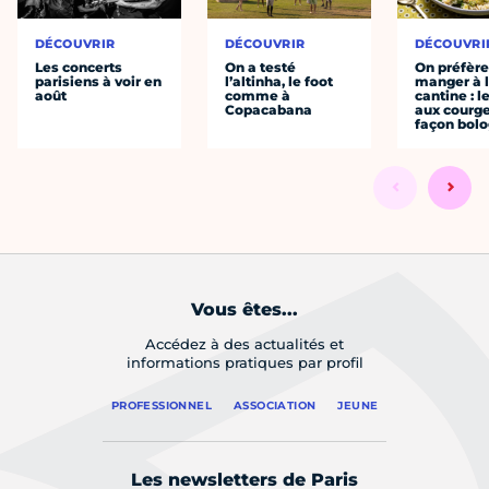
DÉCOUVRIR
DÉCOUVRIR
DÉCOUVRI
Les concerts
On a testé
On préfèr
parisiens à voir en
l’altinha, le foot
manger à 
août
comme à
cantine : l
Copacabana
aux courge
façon bol
Vous êtes...
Accédez à des actualités et
informations pratiques par profil
PROFESSIONNEL
ASSOCIATION
JEUNE
Les newsletters de Paris