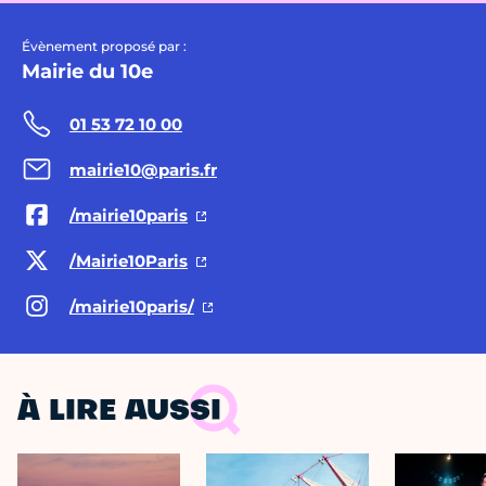
Évènement proposé par :
Mairie du 10e
01 53 72 10 00
mairie10@paris.fr
/mairie10paris
/Mairie10Paris
/mairie10paris/
À LIRE AUSSI