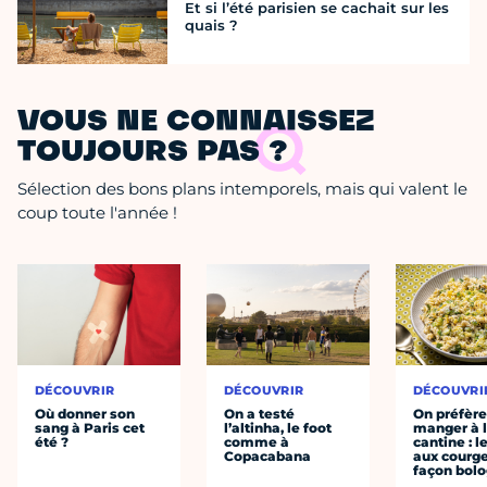
Et si l’été parisien se cachait sur les
quais ?
VOUS NE CONNAISSEZ
TOUJOURS PAS ?
Sélection des bons plans intemporels, mais qui valent le
coup toute l'année !
DÉCOUVRIR
DÉCOUVRIR
DÉCOUVRI
Où donner son
On a testé
On préfèr
sang à Paris cet
l’altinha, le foot
manger à 
été ?
comme à
cantine : l
Copacabana
aux courge
façon bol