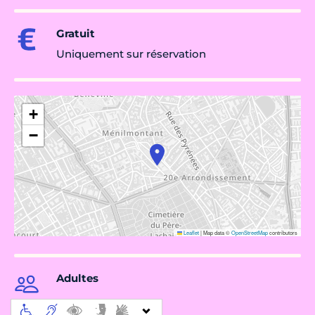
Gratuit
Uniquement sur réservation
+
−
Leaflet
|
Map data ©
OpenStreetMap
contributors
Adultes