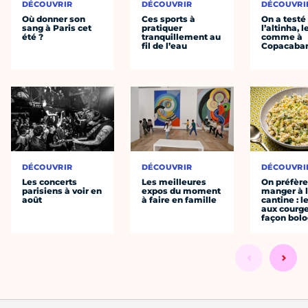
DÉCOUVRIR
DÉCOUVRIR
DÉCOUVRI
Où donner son
Ces sports à
On a testé
sang à Paris cet
pratiquer
l’altinha, l
été ?
tranquillement au
comme à
fil de l’eau
Copacaba
DÉCOUVRIR
DÉCOUVRIR
DÉCOUVRI
Les concerts
Les meilleures
On préfèr
parisiens à voir en
expos du moment
manger à 
août
à faire en famille
cantine : l
aux courge
façon bol