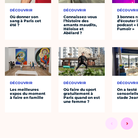
DÉCOUVRIR
DÉCOUVRIR
DÉCOUVRI
Où donner son
Connaissez-vous
3 bonnes r
sang à Paris cet
l’histoire des
d’écouter 
été ?
amants maudits,
podcast « 
Héloïse et
Fumoir »
Abélard ?
DÉCOUVRIR
DÉCOUVRIR
DÉCOUVRI
Les meilleures
Où faire du sport
On a testé 
expos du moment
gratuitement à
sensoriell
à faire en famille
Paris quand on est
stade Jea
une femme ?