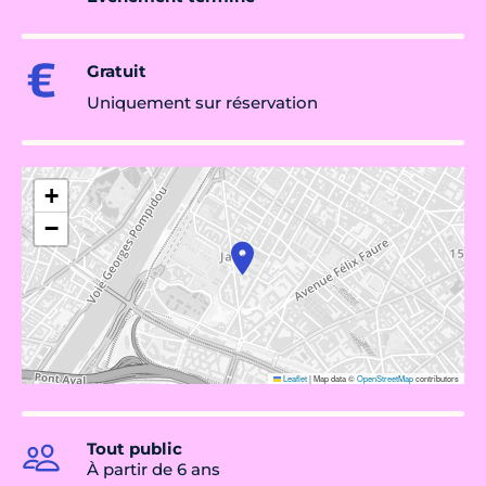
Gratuit
Uniquement sur réservation
+
−
Leaflet
|
Map data ©
OpenStreetMap
contributors
Tout public
À partir de 6 ans