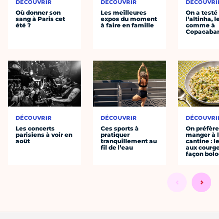
DÉCOUVRIR
DÉCOUVRIR
DÉCOUVRI
Où donner son
Les meilleures
On a testé
sang à Paris cet
expos du moment
l’altinha, l
été ?
à faire en famille
comme à
Copacaba
DÉCOUVRIR
DÉCOUVRIR
DÉCOUVRI
Les concerts
Ces sports à
On préfèr
parisiens à voir en
pratiquer
manger à 
août
tranquillement au
cantine : l
fil de l’eau
aux courge
façon bol