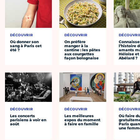
DÉCOUVRIR
DÉCOUVRIR
DÉCOUVRI
Où donner son
On préfère
Connaisse
sang à Paris cet
manger à la
l’histoire 
été ?
cantine : les pâtes
amants ma
aux courgettes
Héloïse et
façon bolognaise
Abélard ?
DÉCOUVRIR
DÉCOUVRIR
DÉCOUVRI
Les concerts
Les meilleures
Où faire d
parisiens à voir en
expos du moment
gratuitem
août
à faire en famille
Paris quan
une femm