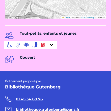
Leaflet
|
Map data ©
OpenStreetMap
contributors
Tout-petits, enfants et jeunes
Couvert
Évènement proposé par :
Bibliothèque Gutenberg
01 45 54 69 76
bibliotheque.gutenberg@paris.fr