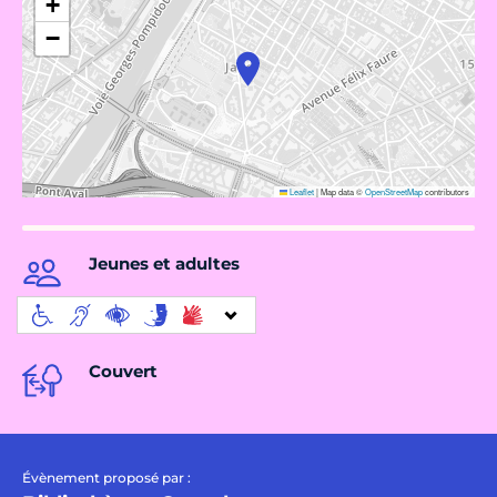
+
−
Leaflet
|
Map data ©
OpenStreetMap
contributors
Jeunes et adultes
Couvert
Évènement proposé par :