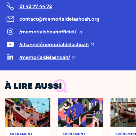
01 42 77 44 72
contact@memorialdelashoah.org
/memorialshoahofficiel/
/channel/memorialdelashoah
/memorialdelashoah/
À LIRE AUSSI
ÉVÈNEMENT
ÉVÈNEMENT
ÉVÈNEMEN