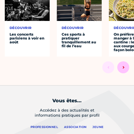
DÉCOUVRIR
DÉCOUVRIR
DÉCOUVRI
Les concerts
Ces sports à
On préfèr
parisiens à voir en
pratiquer
manger à 
août
tranquillement au
cantine : l
fil de l’eau
aux courge
façon bol
Vous êtes...
Accédez à des actualités et
informations pratiques par profil
PROFESSIONNEL
ASSOCIATION
JEUNE