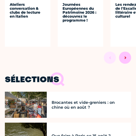
Ateliers
Journées
Les rende
conversation &
Européennes du
de l'Escali
clubs de lecture
Patrimoine 2026 :
littéraire e
en italien
découvrez le
culturel
programme !
SÉLECTIONS
Brocantes et vide-greniers : on
chine où en août ?
Que faire à Paris ce 15 août ?