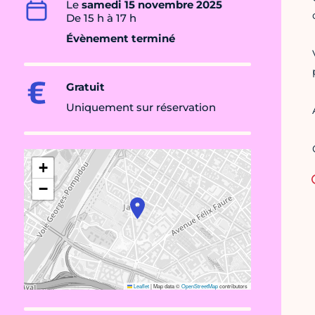
Le
samedi 15 novembre 2025
De 15 h à 17 h
Évènement terminé
Gratuit
Uniquement sur réservation
+
−
Leaflet
|
Map data ©
OpenStreetMap
contributors