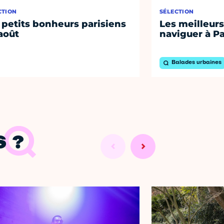
CTION
SÉLECTION
 petits bonheurs parisiens
Les meilleurs
août
naviguer à Pa
Balades urbaines
 ?