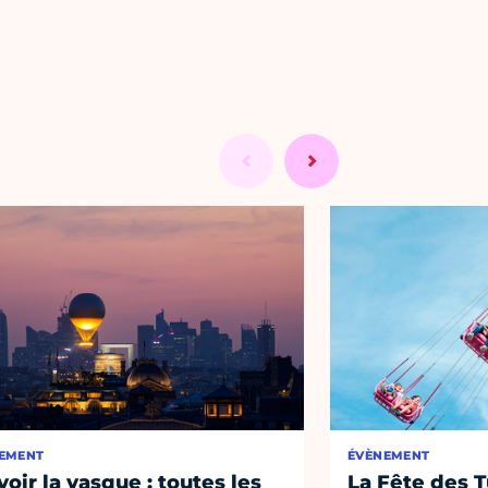
EMENT
ÉVÈNEMENT
voir la vasque : toutes les
La Fête des T