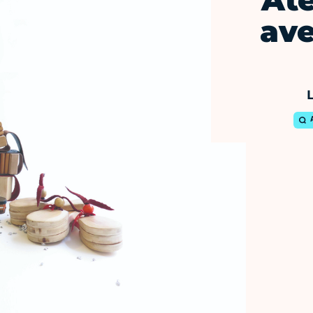
Ate
ave