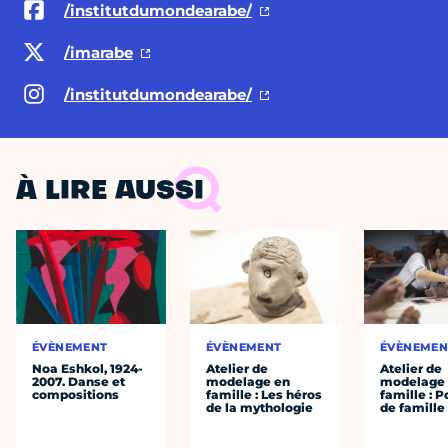
/institutdumondearabe/
/imarabe
/institutdumondearabe/
À LIRE AUSSI
ÉVÈNEMENT
ÉVÈNEMENT
ÉVÈNEMEN
Noa Eshkol, 1924-
Atelier de
Atelier de
2007. Danse et
modelage en
modelage
compositions
famille : Les héros
famille : P
de la mythologie
de famille