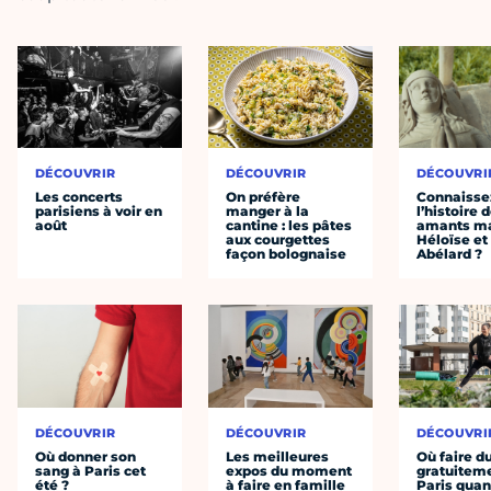
DÉCOUVRIR
DÉCOUVRIR
DÉCOUVRI
Les concerts
On préfère
Connaisse
parisiens à voir en
manger à la
l’histoire 
août
cantine : les pâtes
amants ma
aux courgettes
Héloïse et
façon bolognaise
Abélard ?
DÉCOUVRIR
DÉCOUVRIR
DÉCOUVRI
Où donner son
Les meilleures
Où faire d
sang à Paris cet
expos du moment
gratuitem
été ?
à faire en famille
Paris quan