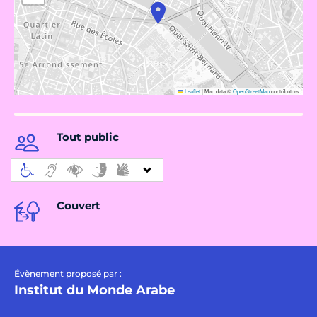
Leaflet
|
Map data ©
OpenStreetMap
contributors
Tout public
Couvert
Évènement proposé par :
Institut du Monde Arabe