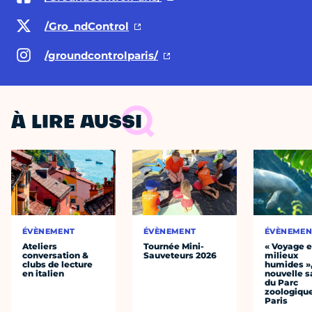
/Gro_ndControl
/groundcontrolparis/
À LIRE AUSSI
ÉVÈNEMENT
ÉVÈNEMENT
ÉVÈNEMEN
Ateliers
Tournée Mini-
« Voyage 
conversation &
Sauveteurs 2026
milieux
clubs de lecture
humides »,
en italien
nouvelle s
du Parc
zoologiqu
Paris