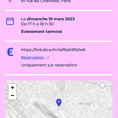
81 rue du Charolais, Paris
Le
dimanche 19 mars 2023
De 17 h à 18 h 30
Évènement terminé
https://link.dice.fm/ief5d491b0a6
Réservation
Uniquement sur réservation
+
−