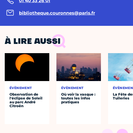
01 40 33 26 01
bibliotheque.couronnes@paris.fr
À LIRE AUSSI
ÉVÈNEMENT
ÉVÈNEMENT
ÉVÈNEMEN
Observation de
Où voir la vasque :
La Fête de
l'éclipse de Soleil
toutes les infos
Tuileries
au parc André
pratiques
Citroën