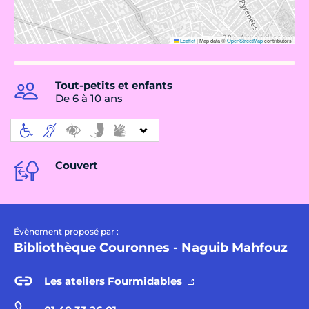
Leaflet
|
Map data ©
OpenStreetMap
contributors
Tout-petits et enfants
De 6 à 10 ans
Couvert
Évènement proposé par :
Bibliothèque Couronnes - Naguib Mahfouz
Les ateliers Fourmidables