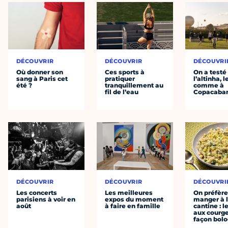
DÉCOUVRIR
DÉCOUVRIR
DÉCOUVRI
Où donner son
Ces sports à
On a testé
sang à Paris cet
pratiquer
l’altinha, l
été ?
tranquillement au
comme à
fil de l’eau
Copacaba
DÉCOUVRIR
DÉCOUVRIR
DÉCOUVRI
Les concerts
Les meilleures
On préfèr
parisiens à voir en
expos du moment
manger à 
août
à faire en famille
cantine : l
aux courge
façon bol