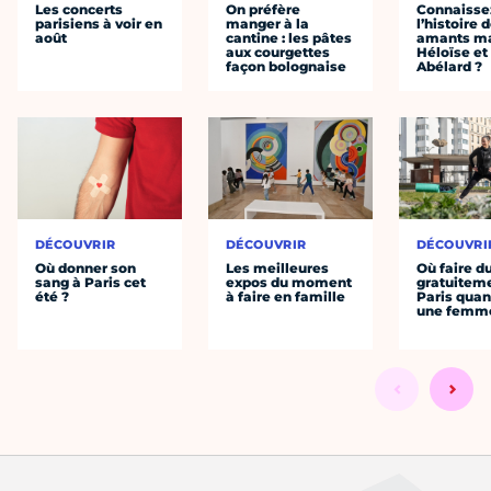
Les concerts
On préfère
Connaisse
parisiens à voir en
manger à la
l’histoire 
août
cantine : les pâtes
amants ma
aux courgettes
Héloïse et
façon bolognaise
Abélard ?
DÉCOUVRIR
DÉCOUVRIR
DÉCOUVRI
Où donner son
Les meilleures
Où faire d
sang à Paris cet
expos du moment
gratuitem
été ?
à faire en famille
Paris quan
une femm