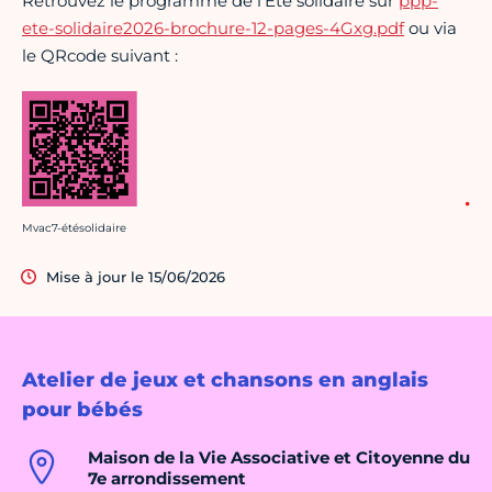
Retrouvez le programme de l'Eté solidaire sur
ppp-
ete-solidaire2026-brochure-12-pages-4Gxg.pdf
ou via
le QRcode suivant :
Crédit photo :
Mvac7-étésolidaire
Mise à jour le 15/06/2026
Atelier de jeux et chansons en anglais
pour bébés
Maison de la Vie Associative et Citoyenne du
7e arrondissement