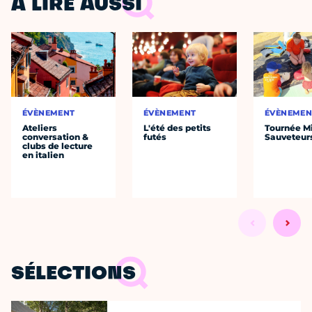
À LIRE AUSSI
ÉVÈNEMENT
ÉVÈNEMENT
ÉVÈNEMEN
Ateliers
L'été des petits
Tournée Mi
conversation &
futés
Sauveteur
clubs de lecture
en italien
SÉLECTIONS