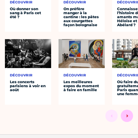
DÉCOUVRIR
DÉCOUVRIR
DÉCOUVRI
Où donner son
On préfère
Connaisse
sang à Paris cet
manger à la
l’histoire 
été ?
cantine : les pâtes
amants ma
aux courgettes
Héloïse et
façon bolognaise
Abélard ?
DÉCOUVRIR
DÉCOUVRIR
DÉCOUVRI
Les concerts
Les meilleures
Où faire d
parisiens à voir en
expos du moment
gratuitem
août
à faire en famille
Paris quan
une femm