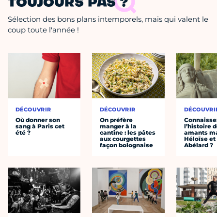
TOUJOURS PAS ?
Sélection des bons plans intemporels, mais qui valent le
coup toute l'année !
DÉCOUVRIR
DÉCOUVRIR
DÉCOUVRI
Où donner son
On préfère
Connaisse
sang à Paris cet
manger à la
l’histoire 
été ?
cantine : les pâtes
amants ma
aux courgettes
Héloïse et
façon bolognaise
Abélard ?