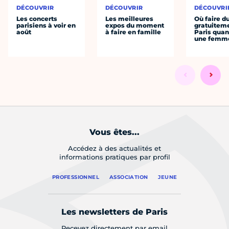
DÉCOUVRIR
DÉCOUVRIR
DÉCOUVRI
Les concerts
Les meilleures
Où faire d
parisiens à voir en
expos du moment
gratuitem
août
à faire en famille
Paris quan
une femm
Vous êtes...
Accédez à des actualités et
informations pratiques par profil
PROFESSIONNEL
ASSOCIATION
JEUNE
Les newsletters de Paris
Recevez directement par email