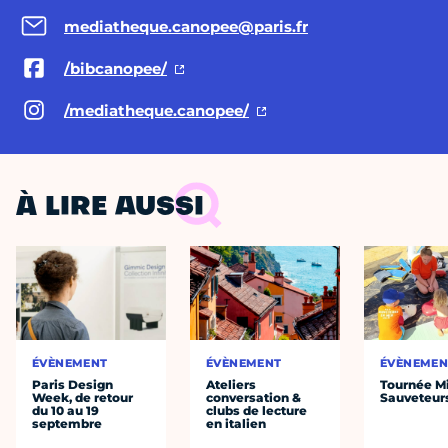
mediatheque.canopee@paris.fr
/bibcanopee/
/mediatheque.canopee/
À LIRE AUSSI
ÉVÈNEMENT
ÉVÈNEMENT
ÉVÈNEMEN
Paris Design
Ateliers
Tournée Mi
Week, de retour
conversation &
Sauveteur
du 10 au 19
clubs de lecture
septembre
en italien