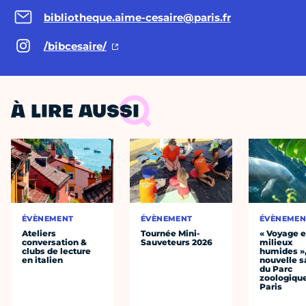
bibliotheque.aime-cesaire@paris.fr
/bibcesaire/
À LIRE AUSSI
ÉVÈNEMENT
ÉVÈNEMENT
ÉVÈNEMEN
Ateliers
Tournée Mini-
« Voyage 
conversation &
Sauveteurs 2026
milieux
clubs de lecture
humides »,
en italien
nouvelle s
du Parc
zoologiqu
Paris