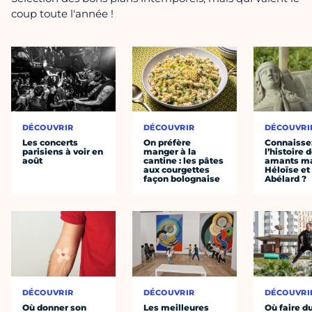
coup toute l'année !
DÉCOUVRIR
DÉCOUVRIR
DÉCOUVRI
Les concerts
On préfère
Connaisse
parisiens à voir en
manger à la
l’histoire 
août
cantine : les pâtes
amants ma
aux courgettes
Héloïse et
façon bolognaise
Abélard ?
DÉCOUVRIR
DÉCOUVRIR
DÉCOUVRI
Où donner son
Les meilleures
Où faire d