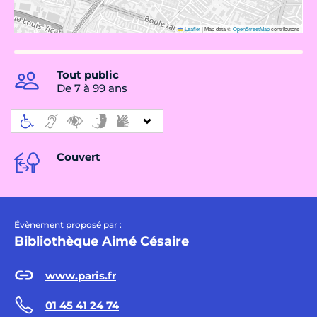
Leaflet
|
Map data ©
OpenStreetMap
contributors
Tout public
De 7 à 99 ans
Couvert
Évènement proposé par :
Bibliothèque Aimé Césaire
www.paris.fr
01 45 41 24 74