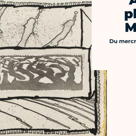
A
p
M
Du mercr