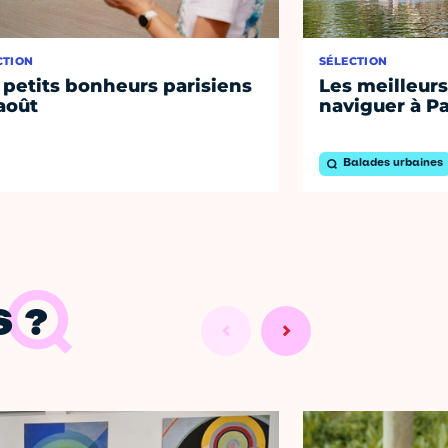
CTION
SÉLECTION
 petits bonheurs parisiens
Les meilleurs
août
naviguer à Pa
Balades urbaines
 ?