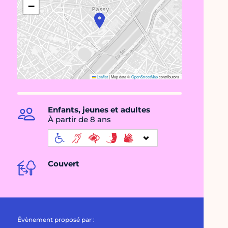
−
Leaflet
|
Map data ©
OpenStreetMap
contributors
Enfants, jeunes et adultes
À partir de 8 ans
Couvert
Évènement proposé par :