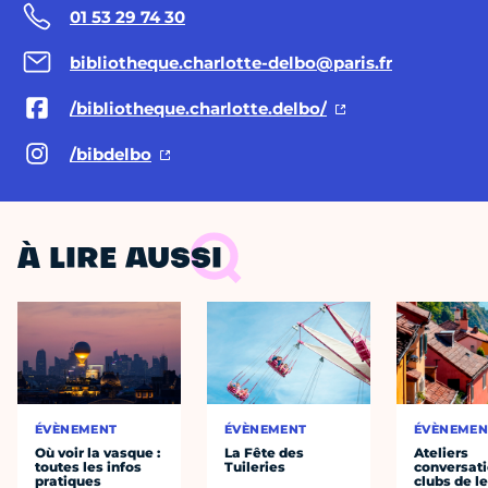
01 53 29 74 30
bibliotheque.charlotte-delbo@paris.fr
/bibliotheque.charlotte.delbo/
/bibdelbo
À LIRE AUSSI
ÉVÈNEMENT
ÉVÈNEMENT
ÉVÈNEMEN
Où voir la vasque :
La Fête des
Ateliers
toutes les infos
Tuileries
conversati
pratiques
clubs de l