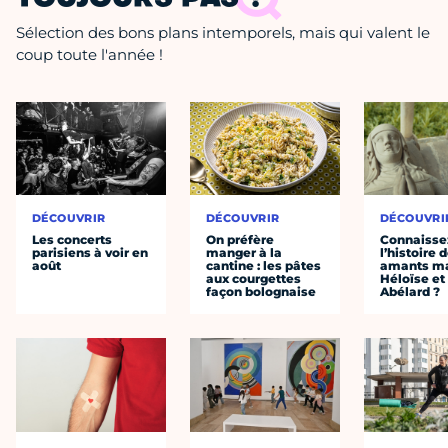
Sélection des bons plans intemporels, mais qui valent le
coup toute l'année !
DÉCOUVRIR
DÉCOUVRIR
DÉCOUVRI
Les concerts
On préfère
Connaisse
parisiens à voir en
manger à la
l’histoire 
août
cantine : les pâtes
amants ma
aux courgettes
Héloïse et
façon bolognaise
Abélard ?