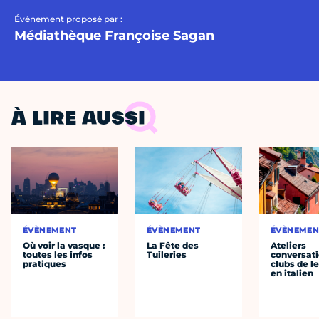
Évènement proposé par :
Médiathèque Françoise Sagan
À LIRE AUSSI
ÉVÈNEMENT
ÉVÈNEMENT
ÉVÈNEMEN
Où voir la vasque :
La Fête des
Ateliers
toutes les infos
Tuileries
conversati
pratiques
clubs de l
en italien