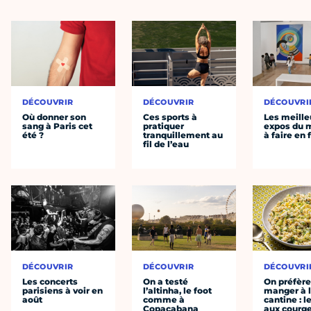
DÉCOUVRIR
DÉCOUVRIR
DÉCOUVRI
Où donner son
Ces sports à
Les meille
sang à Paris cet
pratiquer
expos du
été ?
tranquillement au
à faire en 
fil de l’eau
DÉCOUVRIR
DÉCOUVRIR
DÉCOUVRI
Les concerts
On a testé
On préfèr
parisiens à voir en
l’altinha, le foot
manger à 
août
comme à
cantine : l
Copacabana
aux courge