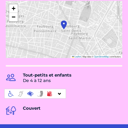
+
−
Leaflet
|
Map data ©
OpenStreetMap
contributors
Tout-petits et enfants
De 4 à 12 ans
Couvert