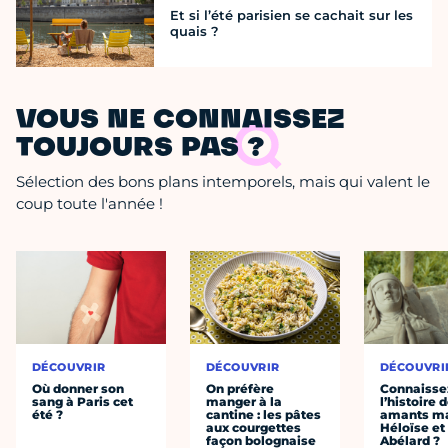
Et si l’été parisien se cachait sur les
quais ?
VOUS NE CONNAISSEZ
TOUJOURS PAS ?
Sélection des bons plans intemporels, mais qui valent le
coup toute l'année !
DÉCOUVRIR
DÉCOUVRIR
DÉCOUVRI
Où donner son
On préfère
Connaisse
sang à Paris cet
manger à la
l’histoire 
été ?
cantine : les pâtes
amants ma
aux courgettes
Héloïse et
façon bolognaise
Abélard ?