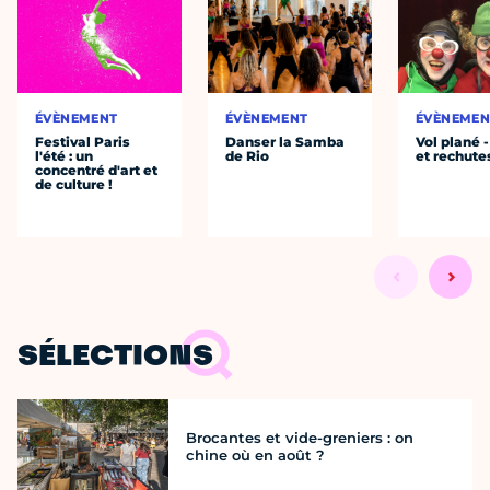
ÉVÈNEMENT
ÉVÈNEMENT
ÉVÈNEMEN
Festival Paris
Danser la Samba
Vol plané 
l'été : un
de Rio
et rechutes
concentré d'art et
de culture !
SÉLECTIONS
Brocantes et vide-greniers : on
chine où en août ?