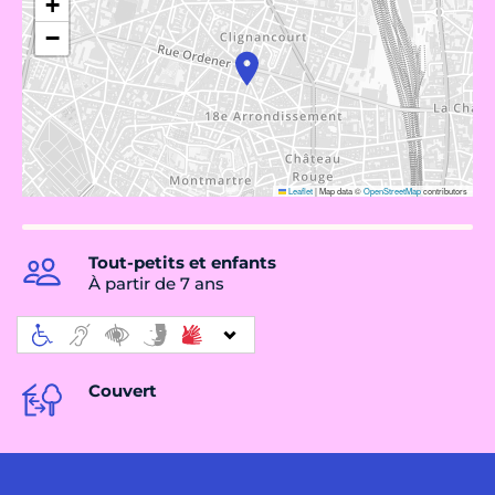
+
−
Leaflet
|
Map data ©
OpenStreetMap
contributors
Tout-petits et enfants
À partir de 7 ans
Couvert