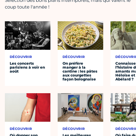
Sélection des bons plans intemporels, mais qui valent le
coup toute l'année !
DÉCOUVRIR
DÉCOUVRIR
DÉCOUVRI
Les concerts
On préfère
Connaisse
parisiens à voir en
manger à la
l’histoire 
août
cantine : les pâtes
amants ma
aux courgettes
Héloïse et
façon bolognaise
Abélard ?
DÉCOUVRIR
DÉCOUVRIR
DÉCOUVRI
Où donner son
Les meilleures
Où faire d