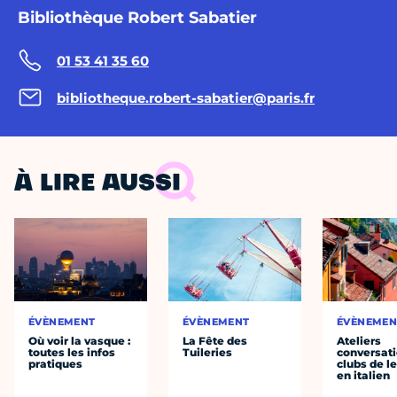
Bibliothèque Robert Sabatier
01 53 41 35 60
bibliotheque.robert-sabatier@paris.fr
À LIRE AUSSI
ÉVÈNEMENT
ÉVÈNEMENT
ÉVÈNEMEN
Où voir la vasque :
La Fête des
Ateliers
toutes les infos
Tuileries
conversati
pratiques
clubs de l
en italien