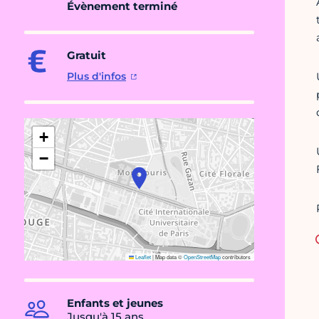
Évènement terminé
Gratuit
Plus d'infos
+
−
Leaflet
|
Map data ©
OpenStreetMap
contributors
Enfants et jeunes
Jusqu'à 15 ans