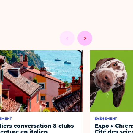
EMENT
ÉVÈNEMENT
liers conversation & clubs
Expo « Chiens
lecture en italien
Cité des sci