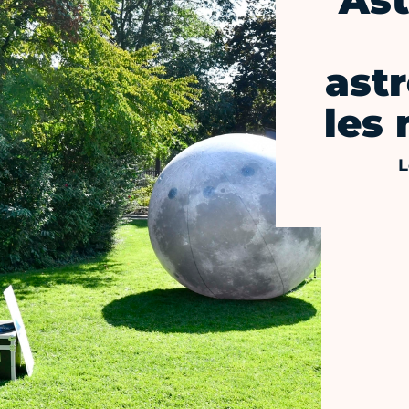
Ast
ast
les 
L