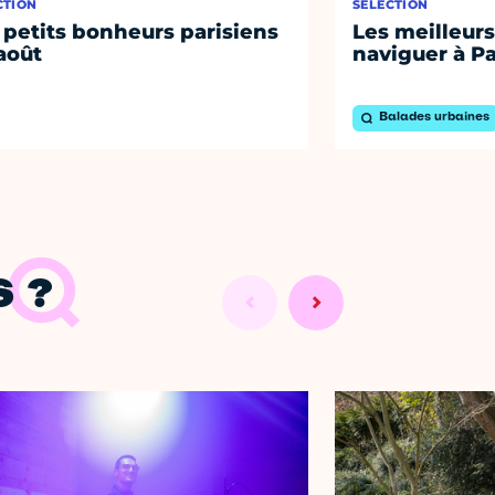
CTION
SÉLECTION
 petits bonheurs parisiens
Les meilleurs
août
naviguer à Pa
Balades urbaines
 ?